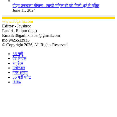
पीएम उज्ज्वला योजना : लाखों महिलाओं को मिली धुएं से मुक्ति
June 11, 2024
www.36garhi.com
Editor -
Jayshree
Pandri , Raipur (c.g.)
Email:
36garhikhabar@gmail.com
mo.9425512935
© Copyright 2026, All Rights Reserved
36 गढ़ी
देश विदेस
साहित्य
मनोरंजन
हमर अगुवा
36 गढ़ी फोटू
विविध
Facebook
X
WhatsApp
Telegram
Back
to
top
button