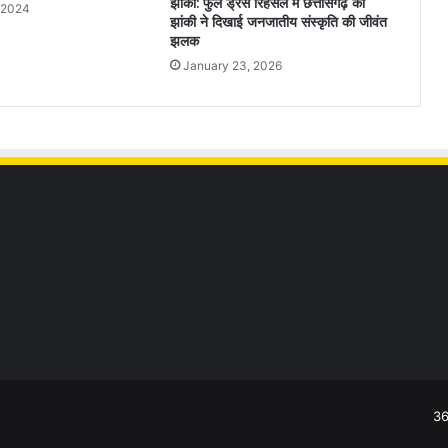
झांकी: फुल ड्रेस रिहर्सल में छत्तीसगढ़ की
 2024
झांकी ने दिखाई जनजातीय संस्कृति की जीवंत
झलक
January 23, 2026
36