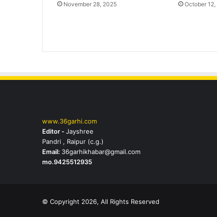
November 28, 2025
October 12,
www.36garhi.com
Editor -
Jayshree
Pandri , Raipur (c.g.)
Email:
36garhikhabar@gmail.com
mo.9425512935
© Copyright 2026, All Rights Reserved