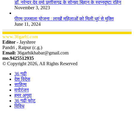
डॉ. नरेन्द्र देव वर्मा छत्तीसगढ़ के सोनहा बिहान के स्वप्नदृष्टा रहिन
November 3, 2023
पीएम उज्ज्वला योजना : लाखों महिलाओं को मिली धुएं से मुक्ति
June 11, 2024
www.36garhi.com
Editor -
Jayshree
Pandri , Raipur (c.g.)
Email:
36garhikhabar@gmail.com
mo.9425512935
© Copyright 2026, All Rights Reserved
36 गढ़ी
देश विदेस
साहित्य
मनोरंजन
हमर अगुवा
36 गढ़ी फोटू
विविध
Facebook
X
WhatsApp
Telegram
Back
to
top
button