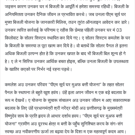
जइसन कारण उनकर घर मं बिजली के आपूर्ति मं हमेशा समस्या रहिथी। बिजली के
अनियमितता उनकर दैनिक जीवन ल प्रभावित करथे। जब उनला पीएम सूर्य घर
मुफ्त बिजली योजना के जानकारी मिलिस, तउन तुरंत ऑनलाइन आवेदन कर डारे।
उनकर त्वरित कार्रवाई के परिणाम ए रहीस कि छेमाह पहिली उनकर घर मं 03
किलोवाट के सोलर सिस्टम स्थापित कर दिये गए। ए सोलर सिस्टम कमलेश के घर
के बिजली के समस्या ल पूरा खत्म कर दिये हे। वो बताथें कि सोलर पैनल ले इतना
अधिक बिजली उत्पन्न होत हे कि उनकर खपत के बाद भी बिजली बिल शून्य हो गे
हे। ए ले न सिरिफ उनकर आर्थिक बचत होइस, बल्कि उनला बिजली के उपलब्धता
के खातिर कएको पर निर्भर नई रहना पड़थे।
कमलेश अउ उनकर परिवार ’’पीएम सूर्य घर मुअफ बत्ती योजना’’ के तहत सोलर
पैनल के स्थापना ले बहुते खुश हवंय। उंहें इला अपन जीवन म एक बड़े बदलाव के
रूप म देखथें। ए योजना के सुचारू संचालन अउ उनकर जीवन म आए सकारात्मक
बदलाव के लिए उंहें प्रधानमंत्री श्री नरेंद्र मोदी अउ छत्तीसगढ़ के मुख्यमंत्री
विष्णुदेव साय के प्रति हृदय ले आभार दर्शाय हवय। ’’पीएम सूर्य घर मुअफ बत्ती
योजना’’ ग्रामीण अउ दूरस्थ क्षेत्र म बत्ती के पहुँच सुनिश्चित करय के संग-संग
स्वच्छ अउ नवीकरणीय ऊर्जा ला बढ़ावा देय के दिशा म एक महत्वपूर्ण कदम आय।