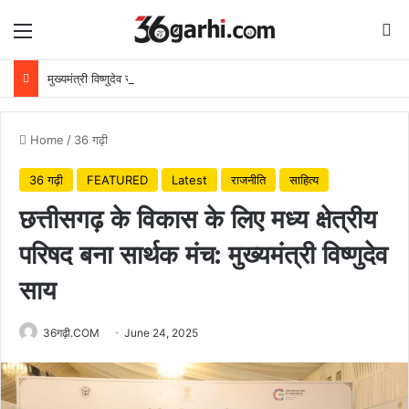
Menu
Se
मुख्यमंत्री विष्णुदेव साय ने अपनी माँ के नाम पर लगाया पीपल का पौधा, वन महोत्सव-2026 का हुआ शुभारंभ
Home
/
36 गढ़ी
36 गढ़ी
FEATURED
Latest
राजनीति
साहित्य
छत्तीसगढ़ के विकास के लिए मध्य क्षेत्रीय
परिषद बना सार्थक मंच: मुख्यमंत्री विष्णुदेव
साय
36गढ़ी.COM
June 24, 2025