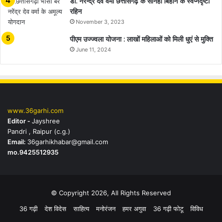
डॉ. नरेन्द्र देव वर्मा छत्तीसगढ़ के सोनहा बिहान के स्वप्नदृष्टा
रहिन
November 3, 2023
पीएम उज्ज्वला योजना : लाखों महिलाओं को मिली धुएं से मुक्ति
June 11, 2024
www.36garhi.com
Editor -
Jayshree
Pandri , Raipur (c.g.)
Email:
36garhikhabar@gmail.com
mo.9425512935
© Copyright 2026, All Rights Reserved
36 गढ़ी
देश विदेस
साहित्य
मनोरंजन
हमर अगुवा
36 गढ़ी फोटू
विविध