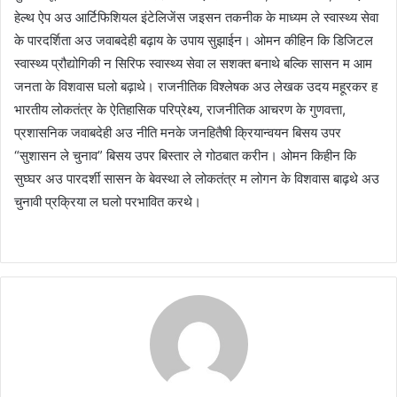
हेल्थ ऐप अउ आर्टिफिशियल इंटेलिजेंस जइसन तकनीक के माध्यम ले स्वास्थ्य सेवा
के पारदर्शिता अउ जवाबदेही बढ़ाय के उपाय सुझाईन। ओमन कीहिन कि डिजिटल
स्वास्थ्य प्रौद्योगिकी न सिरिफ स्वास्थ्य सेवा ल सशक्त बनाथे बल्कि सासन म आम
जनता के विशवास घलो बढ़ाथे। राजनीतिक विश्लेषक अउ लेखक उदय महूरकर ह
भारतीय लोकतंत्र के ऐतिहासिक परिप्रेक्ष्य, राजनीतिक आचरण के गुणवत्ता,
प्रशासनिक जवाबदेही अउ नीति मनके जनहितैषी क्रियान्वयन बिसय उपर
“सुशासन ले चुनाव” बिसय उपर बिस्तार ले गोठबात करीन। ओमन किहीन कि
सुघ्घर अउ पारदर्शी सासन के बेवस्था ले लोकतंत्र म लोगन के विशवास बाढ़थे अउ
चुनावी प्रक्रिया ल घलो परभावित करथे।