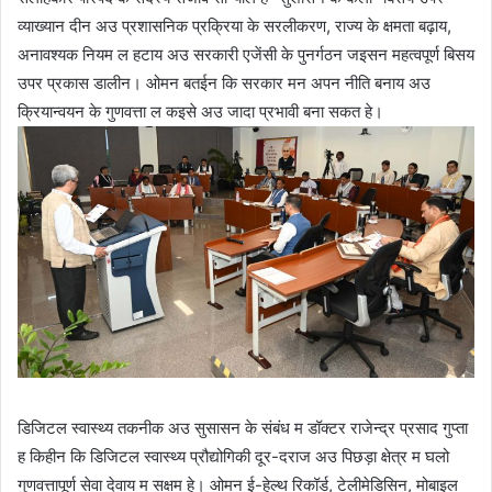
व्याख्यान दीन अउ प्रशासनिक प्रक्रिया के सरलीकरण, राज्य के क्षमता बढ़ाय,
अनावश्यक नियम ल हटाय अउ सरकारी एजेंसी के पुनर्गठन जइसन महत्वपूर्ण बिसय
उपर प्रकास डालीन। ओमन बतईन कि सरकार मन अपन नीति बनाय अउ
क्रियान्वयन के गुणवत्ता ल कइसे अउ जादा प्रभावी बना सकत हे।
डिजिटल स्वास्थ्य तकनीक अउ सुसासन के संबंध म डॉक्टर राजेन्द्र प्रसाद गुप्ता
ह किहीन कि डिजिटल स्वास्थ्य प्रौद्योगिकी दूर-दराज अउ पिछड़ा क्षेत्र म घलो
गुणवत्तापूर्ण सेवा देवाय म सक्षम हे। ओमन ई-हेल्थ रिकॉर्ड, टेलीमेडिसिन, मोबाइल