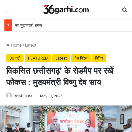
Menu
Se
उप मुख्यमंत्री अरुण साव ने किया पौधारोपण, बोले हरियाली बढ़ेगी तो पर्यावरण भी स्वस्थ और सुंदर बनेगा
Home
/
Latest
36 गढ़ी
FEATURED
Latest
देश विदेस
विविध
विकसित छत्तीसगढ़’ के रोडमैप पर रखें
फोकस : मुख्यमंत्री विष्णु देव साय
36गढ़ी.COM
May 31, 2025