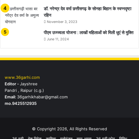
डॉ. नरेन्द्र देव वर्मा छत्तीसगढ़ के सोनहा बिहान के स्वप्नदृष्टा
रहिन
November 3, 2023
पीएम उज्ज्वला योजना : लाखों महिलाओं को मिली धुएं से मुक्ति
June 11, 2024
www.36garhi.com
Editor -
Jayshree
Pandri , Raipur (c.g.)
Email:
36garhikhabar@gmail.com
mo.9425512935
© Copyright 2026, All Rights Reserved
36 गढ़ी
देश विदेस
साहित्य
मनोरंजन
हमर अगुवा
36 गढ़ी फोटू
विविध