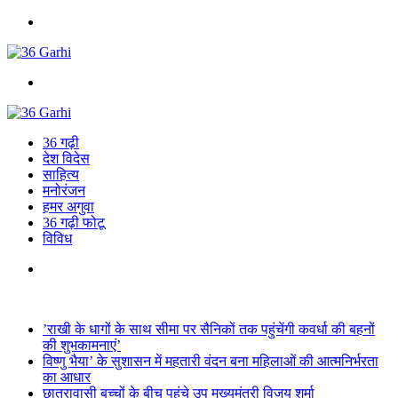
Menu
Search
for
36 गढ़ी
देश विदेस
साहित्य
मनोरंजन
हमर अगुवा
36 गढ़ी फोटू
विविध
Search
for
Breaking News
’राखी के धागों के साथ सीमा पर सैनिकों तक पहुंचेंगी कवर्धा की बहनों
की शुभकामनाएं’
विष्णु भैया’ के सुशासन में महतारी वंदन बना महिलाओं की आत्मनिर्भरता
का आधार
छात्रावासी बच्चों के बीच पहुंचे उप मुख्यमंत्री विजय शर्मा