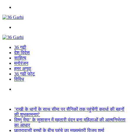
Menu
Search
for
36 गढ़ी
देश विदेस
साहित्य
मनोरंजन
हमर अगुवा
36 गढ़ी फोटू
विविध
Search
for
Breaking News
’राखी के धागों के साथ सीमा पर सैनिकों तक पहुंचेंगी कवर्धा की बहनों
की शुभकामनाएं’
विष्णु भैया’ के सुशासन में महतारी वंदन बना महिलाओं की आत्मनिर्भरता
का आधार
छात्रावासी बच्चों के बीच पहुंचे उप मुख्यमंत्री विजय शर्मा