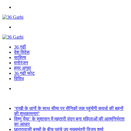
Menu
Search
for
36 गढ़ी
देश विदेस
साहित्य
मनोरंजन
हमर अगुवा
36 गढ़ी फोटू
विविध
Search
for
Breaking News
’राखी के धागों के साथ सीमा पर सैनिकों तक पहुंचेंगी कवर्धा की बहनों
की शुभकामनाएं’
विष्णु भैया’ के सुशासन में महतारी वंदन बना महिलाओं की आत्मनिर्भरता
का आधार
छात्रावासी बच्चों के बीच पहुंचे उप मुख्यमंत्री विजय शर्मा