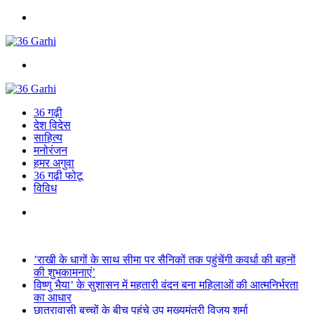
Menu
Search
for
36 गढ़ी
देश विदेस
साहित्य
मनोरंजन
हमर अगुवा
36 गढ़ी फोटू
विविध
Search
for
Breaking News
’राखी के धागों के साथ सीमा पर सैनिकों तक पहुंचेंगी कवर्धा की बहनों
की शुभकामनाएं’
विष्णु भैया’ के सुशासन में महतारी वंदन बना महिलाओं की आत्मनिर्भरता
का आधार
छात्रावासी बच्चों के बीच पहुंचे उप मुख्यमंत्री विजय शर्मा