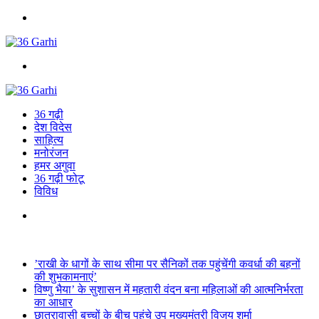
Menu
Search
for
36 गढ़ी
देश विदेस
साहित्य
मनोरंजन
हमर अगुवा
36 गढ़ी फोटू
विविध
Search
for
Breaking News
’राखी के धागों के साथ सीमा पर सैनिकों तक पहुंचेंगी कवर्धा की बहनों
की शुभकामनाएं’
विष्णु भैया’ के सुशासन में महतारी वंदन बना महिलाओं की आत्मनिर्भरता
का आधार
छात्रावासी बच्चों के बीच पहुंचे उप मुख्यमंत्री विजय शर्मा