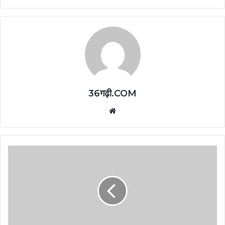
36गढ़ी.COM
Website