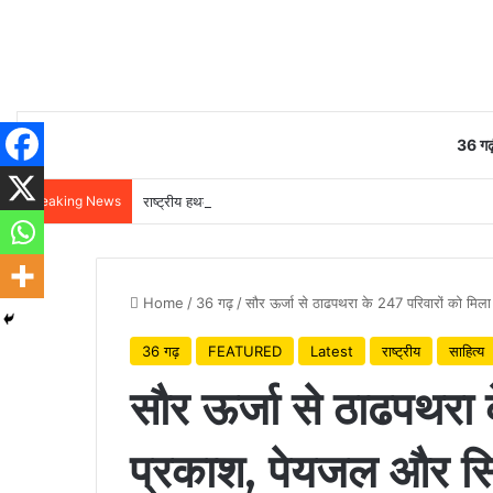
36 गढ़
Breaking News
राष्ट्रीय हथकरघा दिवस पर वित्त मंत्री ओपी चौधरी ने बुनकरों को दी 
Home
/
36 गढ़
/
सौर ऊर्जा से ठाढपथरा के 247 परिवारों को मिल
36 गढ़
FEATURED
Latest
राष्ट्रीय
साहित्य
सौर ऊर्जा से ठाढपथरा 
प्रकाश, पेयजल और सिं