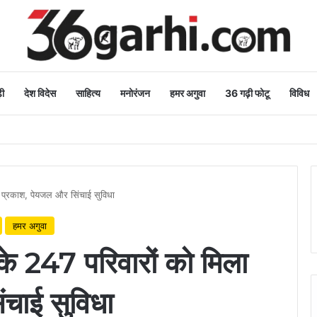
ी
देश विदेस
साहित्य
मनोरंजन
हमर अगुवा
36 गढ़ी फोटू
विविध
शुभकामनाएं
ा प्रकाश, पेयजल और सिंचाई सुविधा
हमर अगुवा
के 247 परिवारों को मिला
चाई सुविधा