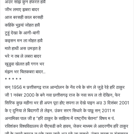
अउर सांझ कुन हंफरत हावै
जीभ लमाए झबरा बादर
आज बरसही काल बरसही
कहिके भुइयां जोहत हावै
टुहूं देखा के आनी-बानी
कइसन मन ला मोहत हावै
माते हाथी अस उमड़त हे
भरे न तब ले लबरा बादर
खुडुवा खेलत हवै गगन भर
मंझन भर चितकबरा बादर..
* * * * *
सन् 1956 म छत्तीसगढ़ राज आन्दोलन के नेंव रचे के संग ले जुड़े रेहे हरि ठाकुर
जी 1 नवंबर 2000 के बने नवा छत्तीसगढ़ राज के नवा रूप ल तो देखिन, फेर
सिरिफ कुछ महीना भर ही अपन पूरा होए सपना ल देखे पाइन अउ 3 दिसंबर 2001
के ए दुनिया ले बिदागरी ले लेइन. उंकर सरग सिधारे के पाछू सन् 2011 म
अनामिका पाल जी ह “हरि ठाकुर के साहित्य में राष्ट्रीय चेतना” विषय म पं.
रविशंकर विश्वविद्यालय ले पीएचडी करे हावय, जेकर माध्यम ले आदरणीय हरि ठाकुर
जी के जम्मो कारज ल एके जगा जाने अउ पढ़े जा सकथे. उंकर सुरता ल डंडासरन