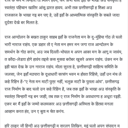
राज के रूप म चिन्हारी तो मिलगे हवय, फेर अभी घलो इहाँ के भाखा अउ संस्कृति ह
स्वतंत्र पहिचान खातिर आंसू ढारत हावय. अभी तक छत्तीसगढ़ी ह शिक्षा अउ
राजकाज के भाखा नइ बन पाए हे, उहें इहाँ के आध्यात्मिक संस्कृति के सबले जादा
दुर्दशा देखे बर मिलत हे.
राज आन्दोलन के बखत ठाकुर साहब इहाँ के राजनेता मन के दु-मुंहिया गोठ ले घलो
भारी नाराज राहंय. एक डहार तो ए नेता मन हमर मन जगा राज आन्दोलन के
समर्थन के गोठ करंय, अउ जब दिल्ली-भोपाल म अपन आका मन के आगू म जावंय,
त कोंदा-लेडग़ा होगे हावंय तइसे कस मुसवा बरोबर खुसरे असन राहंय. उंकर मन के
इही चाल देख के उन नाराज राहंय. मोला सुरता हे, छत्तीसगढ़ी साहित्य समिति के
जलसा, जेन इहाँ मठपारा के दूधाधारी सत्संग भवन म होवत रिहिसे, उहाँ उन मंच ले
कहे रिहिन हें-“ए नेता मन माटी पुत्र नहीं, भलुक माटी के पुतला आंय”. छत्तीसगढ़
राज निर्माण के बाद घलो उन कहे रिहिन हें, जब तक इहाँ के भाखा अउ संस्कृति के
स्वतंत्र चिन्हारी नइ बन जाही, तब तक ए राज निर्माण के अवधारणा ह अधूरा रइही.
एकर बर मैं इहाँ के जम्मो कलमकार अउ छत्तीसगढ़ी अस्मिता के हितवा मनला
आव्हान करत हंव, उन ए बुता म चेत करंय.
हरि ठाकुर जी हिन्दी अउ छत्तीसगढ़ी म सरलग लिखिन. महूं घलो अपन संपादन म