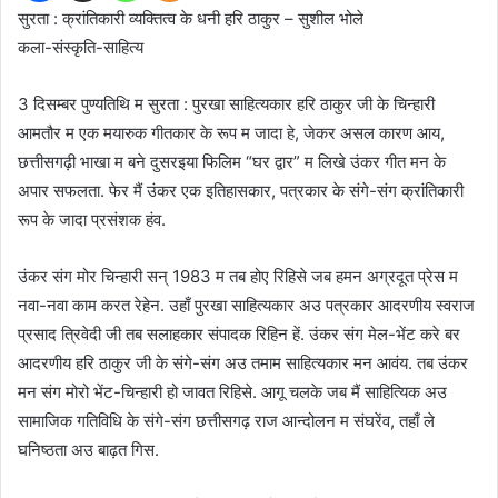
सुरता : क्रांतिकारी व्यक्तित्व के धनी हरि ठाकुर – सुशील भोले
कला-संस्कृति-साहित्य
3 दिसम्बर पुण्यतिथि म सुरता : पुरखा साहित्यकार हरि ठाकुर जी के चिन्हारी
आमतौर म एक मयारुक गीतकार के रूप म जादा हे, जेकर असल कारण आय,
छत्तीसगढ़ी भाखा म बने दुसरइया फिलिम “घर द्वार” म लिखे उंकर गीत मन के
अपार सफलता. फेर मैं उंकर एक इतिहासकार, पत्रकार के संगे-संग क्रांतिकारी
रूप के जादा प्रसंशक हंव.
उंकर संग मोर चिन्हारी सन् 1983 म तब होए रिहिसे जब हमन अग्रदूत प्रेस म
नवा-नवा काम करत रेहेन. उहाँ पुरखा साहित्यकार अउ पत्रकार आदरणीय स्वराज
प्रसाद त्रिवेदी जी तब सलाहकार संपादक रिहिन हें. उंकर संग मेल-भेंट करे बर
आदरणीय हरि ठाकुर जी के संगे-संग अउ तमाम साहित्यकार मन आवंय. तब उंकर
मन संग मोरो भेंट-चिन्हारी हो जावत रिहिसे. आगू चलके जब मैं साहित्यिक अउ
सामाजिक गतिविधि के संगे-संग छत्तीसगढ़ राज आन्दोलन म संघरेंव, तहाँ ले
घनिष्ठता अउ बाढ़त गिस.