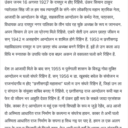
उंकर जनम 16 अगस्त 1927 के रायपुर म होए रिहिसे. उंकर सियान ठाकुर
प्यारेलाल सिंह जी ल हम सब त्यागमूर्ति के संगे-संग लोकप्रिय महान श्रमिक नेता,
आजादी के आन्दोलन के योद्धा, सहकारिता आन्दोलन के कर्मठ नेता, पत्रकार,
विधायक अउ रायपुर नगर पालिका के तीन घांव रह चुके अध्यक्ष के रूप म जानथन.
अपन सियान ले उन ला प्रेरणा मिले रिहिसे. एकरे सेती उन अपन छात्र जीवन म
सन् 1942 म असहयोग आन्दोलन म शामिल होगे रिहिन हें. 1950 म छत्तीसगढ़
महाविद्यालय रायपुर म उन छात्र संघ अध्यक्ष बनगे रिहिन हें. इहें ले उन कला अउ
विधि म स्नातक के उपाधि पाके दस बछर अकन ले वकालत घलो करे रिहिन हें.
देश ल आजादी मिले के बाद सन् 1955 म पुर्तगाली शासन के विरुद्ध गोवा मुक्ति
आन्दोलन म घलो संघरे रिहिन हें. सन् 1956 म डा. खूबचंद बघेल के संयोजन म
राजनांदगाँव म होए “छत्तीसगढ़ी महासभा” घलो म उन संघरे रिहिन हें, जिहां उन ला
ए संगठन के संयुक्त सचिव बनाए गे रिहिसे. ए छत्तीसगढ़ राज आन्दोलन रूपी यज्ञ म
फेर वो जीवन भर आहुति देवत रिहिन हें. मैं उंकर इही रूप के सबले जादा प्रसंशक
रेहेंव. काबर ते ए आन्दोलन म महूं एक नान्हे सिपाही के रूप म जुड़े रेहेंव, अउ आजो
वो अस्मिता आधारित राज निर्माण के कल्पना म संघरेच हावन. काबर ते अभी घलो
अस्मिता आधारित राज निर्माण के सपना ह सिध नइ पर पाए हे. हमन ल एक अलग