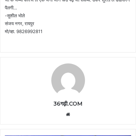
पैलगी…
-सुशील भोले
संजय नगर, रायपुर
मो/व्हा. 9826992811
36गढ़ी.COM
Website