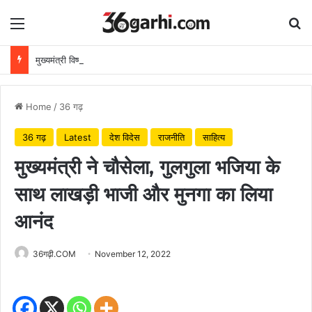
Menu
Se
मुख्यमंत्री विष्णुदेव साय ने अपनी माँ के नाम पर लगाया पीपल का पौधा, वन महोत्सव-2026 का हुआ शुभारंभ
Home
/
36 गढ़
36 गढ़
Latest
देश विदेस
राजनीति
साहित्य
मुख्यमंत्री ने चौसेला, गुलगुला भजिया के
साथ लाखड़ी भाजी और मुनगा का लिया
आनंद
36गढ़ी.COM
November 12, 2022