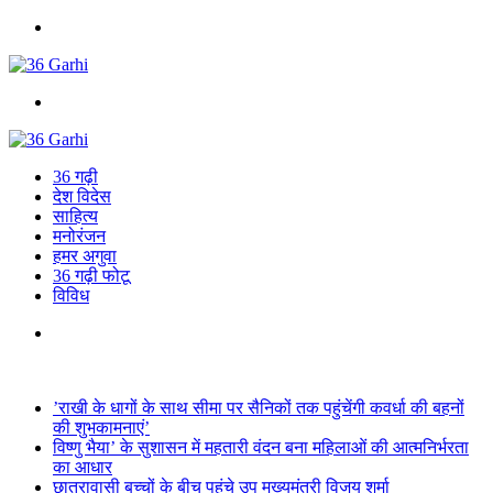
Menu
Search
for
36 गढ़ी
देश विदेस
साहित्य
मनोरंजन
हमर अगुवा
36 गढ़ी फोटू
विविध
Search
for
Breaking News
’राखी के धागों के साथ सीमा पर सैनिकों तक पहुंचेंगी कवर्धा की बहनों
की शुभकामनाएं’
विष्णु भैया’ के सुशासन में महतारी वंदन बना महिलाओं की आत्मनिर्भरता
का आधार
छात्रावासी बच्चों के बीच पहुंचे उप मुख्यमंत्री विजय शर्मा