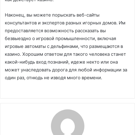
Наконец, вы можете порыскать веб-сайты
консультантов и экспертов разных игорных домов. Им
предоставляется возможность рассказать вы
безвыездно о игровой промышленности, включая
игровые автоматы с дельфинами, что размещаются в
казино. Хорошим ответом для такого человека станет
какой-нибудь вход познаний, идеже некто или она
может унаследовать дорога для любой информации за
один раз, отнюдь не изводя много времени.