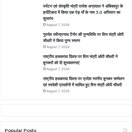
पर्यटन एवं संस्कृति मंत्री राजेश अग्रवाल ने अंबिकापुर के
हर्राटिकरा में किया एक पेड़ माँ के नाम 3.0 अभियान का
शुभारंभ
August 7, 2026
गुरुदेव रवीन्द्रनाथ टैगोर की पुण्यतिथि पर वित्त मंत्री ओपी
चौधरी ने किया पुण्य स्मरण
August 7, 2026
राष्ट्रीय हथकरघा दिवस पर वित्त मंत्री ओपी चौधरी ने
बुनकरों को दी शुभकामनाएं
August 7, 2026
राष्ट्रीय हथकरघा दिवस पर प्रदेश स्तरीय बुनकर सम्मेलन
एवं स्वदेशी प्रदर्शनी में शामिल हुए वित्त मंत्री ओपी चौधरी
August 7, 2026
Popular Posts