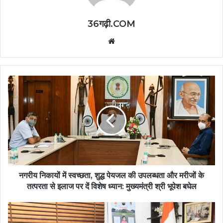
36गढ़ी.COM
Website
नगरीय निकायों में स्वच्छता, शुद्ध पेयजल की उपलब्धता और मरीजों के
तत्परता से इलाज पर दें विशेष ध्यान: मुख्यमंत्री श्री भूपेश बघेल