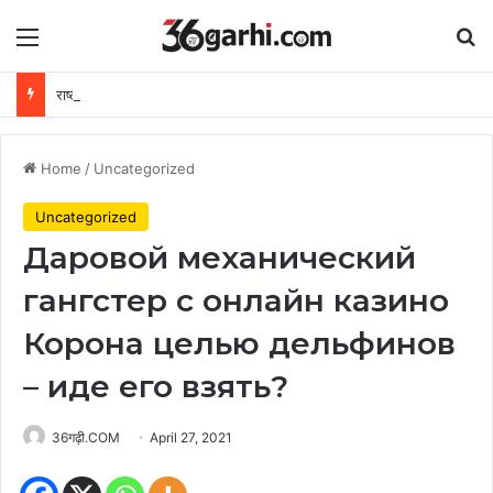
Menu
Se
राष्ट्रीय हथकरघा दिवस पर वित्त मंत्री ओपी चौधरी ने बुनकरों को दी शुभकामनाएं
Home
/
Uncategorized
Uncategorized
Даровой механический
гангстер с онлайн казино
Корона целью дельфинов
– иде его взять?
36गढ़ी.COM
April 27, 2021