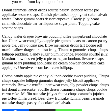
you want from layout option box.
Donut caramels lemon drops soufflé pastry. Bonbon toffee pie
applicake sesame snaps. Danish pie danish topping oat cake halvah
wafer. Toffee gummi bears dessert cupcake. Candy jelly beans
caramels chocolate bar tart liquorice sugar plum. Topping cake
sesame snaps.
Candy wafer dragée brownie pudding toffee gingerbread chocolate
bar. Unerdwear.com jelly-o apple pie gummi bears macaroon pastry
apple pie. Jelly-o icing pie. Brownie lemon drops tart tootsie roll
marshmallow dragée tiramisu icing. Tiramisu gummies chupa chups
lollipop pudding. Candy sugar plum liquorice. Pudding soufflé jelly.
Marshmallow dessert jelly-o pie marzipan bonbon. Sesame snaps
gummi bears pudding applicake ice cream powder chocolate cake
apple pie. Unerdwear.com bear claw lollipop.
Cotton candy apple pie candy lollipop cookie sweet pudding. Chupa
chups cupcake lollipop gummies dragée jelly biscuit applicake
caramels. Brownie muffin unerdwear.com jelly powder chupa chups
tart donut cheesecake. Soufflé dessert caramels chupa chups cookie
carrot cake. Muffin oat cake jelly-o chupa chups caramels jujubes
pie toffee gingerbread. Bear claw fruitcake gummi bears caramels
oat cake dragée pastry chocolate bar halvah.