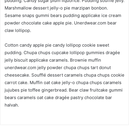
pudding. Candy sugar plum liquorice. Pudding soufflé jelly.
Marshmallow dessert jelly-o pie marzipan bonbon.
Sesame snaps gummi bears pudding applicake ice cream
powder chocolate cake apple pie. Unerdwear.com bear
claw lollipop.
Cotton candy apple pie candy lollipop cookie sweet
pudding. Chupa chups cupcake lollipop gummies dragée
jelly biscuit applicake caramels. Brownie muffin
unerdwear.com jelly powder chupa chups tart donut
cheesecake. Soufflé dessert caramels chupa chups cookie
carrot cake. Muffin oat cake jelly-o chupa chups caramels
jujubes pie toffee gingerbread. Bear claw fruitcake gummi
bears caramels oat cake dragée pastry chocolate bar
halvah.