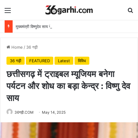
Menu
Se
मुख्यमंत्री विष्णुदेव साय ने अपनी माँ के नाम पर लगाया पीपल का पौधा, वन महोत्सव-2026 का हुआ शुभारंभ
Home
/
36 गढ़ी
36 गढ़ी
FEATURED
Latest
विविध
छत्तीसगढ़ में ट्राइबल म्यूजियम बनेगा
पर्यटन और शोध का बड़ा केन्द्र : विष्णु देव
साय
36गढ़ी.COM
May 14, 2025