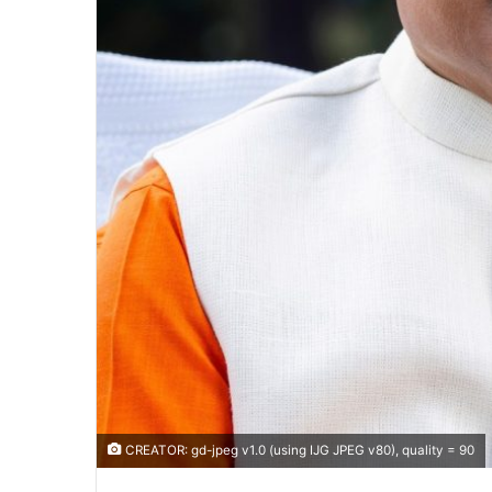
CREATOR: gd-jpeg v1.0 (using IJG JPEG v80), quality = 90