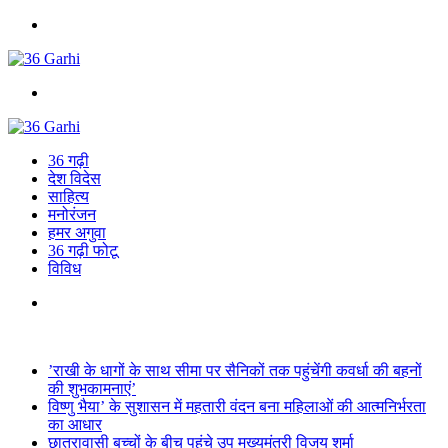
Menu
Search
for
36 गढ़ी
देश विदेस
साहित्य
मनोरंजन
हमर अगुवा
36 गढ़ी फोटू
विविध
Search
for
Breaking News
’राखी के धागों के साथ सीमा पर सैनिकों तक पहुंचेंगी कवर्धा की बहनों
की शुभकामनाएं’
विष्णु भैया’ के सुशासन में महतारी वंदन बना महिलाओं की आत्मनिर्भरता
का आधार
छात्रावासी बच्चों के बीच पहुंचे उप मुख्यमंत्री विजय शर्मा