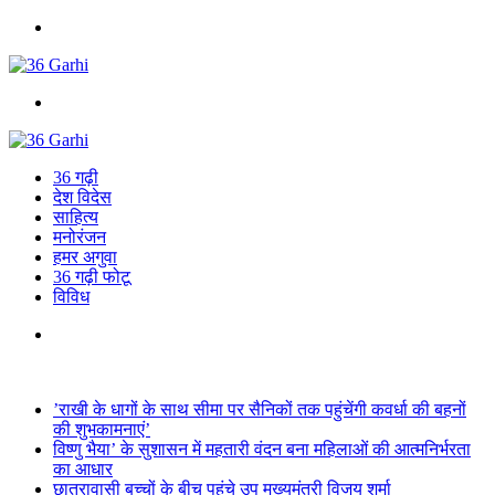
Menu
Search
for
36 गढ़ी
देश विदेस
साहित्य
मनोरंजन
हमर अगुवा
36 गढ़ी फोटू
विविध
Search
for
Breaking News
’राखी के धागों के साथ सीमा पर सैनिकों तक पहुंचेंगी कवर्धा की बहनों
की शुभकामनाएं’
विष्णु भैया’ के सुशासन में महतारी वंदन बना महिलाओं की आत्मनिर्भरता
का आधार
छात्रावासी बच्चों के बीच पहुंचे उप मुख्यमंत्री विजय शर्मा