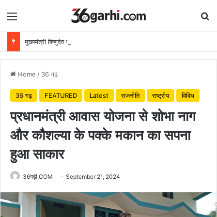
Menu
Se
मुख्यमंत्री विष्णुदेव साय ने अपनी माँ के नाम पर लगाया पीपल का पौधा, वन महोत्सव-2026 का हुआ शुभारंभ
Home
/
36 गढ़
36 गढ़
FEATURED
Latest
राजनीति
राष्ट्रीय
विविध
प्रधानमंत्री आवास योजना से शोभा नाग
और कौशल्या के पक्के मकान का सपना
हुआ साकार
36गढ़ी.COM
September 21, 2024