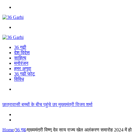
Menu
Search
for
36 गढ़ी
देश विदेस
साहित्य
मनोरंजन
हमर अगुवा
36 गढ़ी फोटू
विविध
Search
for
Breaking News
उप मुख्यमंत्री अरुण साव ने किया पौधारोपण, बोले हरियाली बढ़ेगी तो पर्यावरण भी
Home
/
36 गढ़
/
मुख्यमंत्री विष्णु देव साय राज्य खेल अलंकरण समारोह 2024 में हो