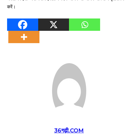
करें।
36गढ़ी.COM