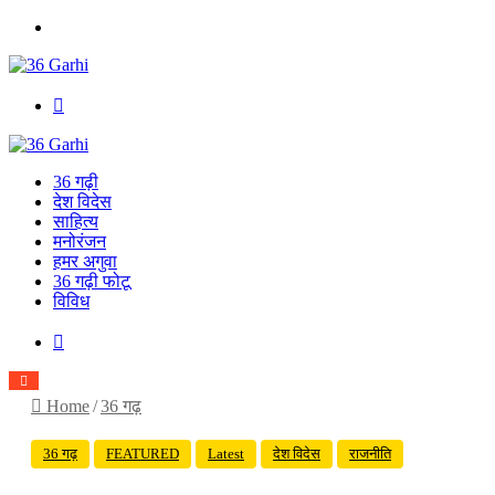
Menu
Search
for
36 गढ़ी
देश विदेस
साहित्य
मनोरंजन
हमर अगुवा
36 गढ़ी फोटू
विविध
Search
for
Home
/
36 गढ़
36 गढ़
FEATURED
Latest
देश विदेस
राजनीति