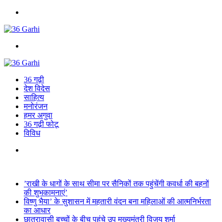
Menu
Search
for
36 गढ़ी
देश विदेस
साहित्य
मनोरंजन
हमर अगुवा
36 गढ़ी फोटू
विविध
Search
for
Breaking News
’राखी के धागों के साथ सीमा पर सैनिकों तक पहुंचेंगी कवर्धा की बहनों
की शुभकामनाएं’
विष्णु भैया’ के सुशासन में महतारी वंदन बना महिलाओं की आत्मनिर्भरता
का आधार
छात्रावासी बच्चों के बीच पहुंचे उप मुख्यमंत्री विजय शर्मा