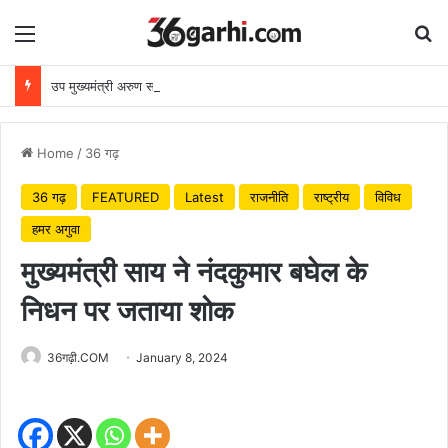
Menu
Se
उप मुख्यमंत्री अरुण साव ने किया पौधारोपण, बोले हरियाली बढ़ेगी तो पर्यावरण भी स्वस्थ और सुंदर बनेगा
Home
/
36 गढ़
36 गढ़
FEATURED
Latest
राजनीति
राष्ट्रीय
विविध
हमर अगुवा
मुख्यमंत्री साय ने नंदकुमार बघेल के
निधन पर जताया शोक
36गढ़ी.COM
January 8, 2024