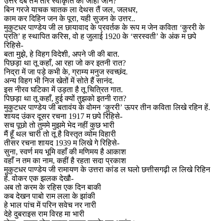
उत्तर देबे तभे तोर स्वीकृति का जाही जाने?
बिन गरजे याचक चातक ला देथस तैं जल, जलधर,
काम कर दिहिन जन के पूरा, यही सुजन के उत्तर..
मुकुटधर पाण्डेय जी ल छायावाद के प्रवर्तक के रूप म जेन कविता ‘कुररी के
प्रति’ ह स्थापित करिस, वो ह जुलाई 1920 के ‘सरस्वती’ के अंक म छपे
रिहिसे-
बता मुझे, हे विहग विदेशी, अपने जी की बात.
पिछड़ा था तू कहाँ, आ रहा जो कर इतनी रात?
निद्रा में जा पड़े कभी के, ग्राम्य मनुज स्वच्छंद.
अन्य विहग भी निज खेतों में सोते हैं सानंद.
इस नीरव घटिका में उड़ता है तू चित्रित गात.
पिछड़ा था तू कहाँ, हुई क्यों तुझको इतनी रात?
मुकुटधर पाण्डेय जी बतावंय के वोमन ‘कुररी’ ऊपर तीन कविता लिखे रहिन हें.
शायद उंकर दूसर रचना 1917 म छपे रिहिसे-
सच पूछो तो तुममे मुझमे भेद नहीं कुछ भारी
मैं हूँ थल चारी तो तू है विस्तृत व्योम विहारी
तीसर रचना शायद 1939 म लिखे गे रिहिसे-
सुना, स्वर्ण मय भूमि वहाँ की मणिमय है आकाश
वहाँ न तम का नाम, कहीं है रहता सदा प्रकाश
मुकुटधर पाण्डेय जी रामायण के उत्तरा कांड ल घलो छत्तीसगढ़ी ल लिखे रिहिन
हें. वोकर एक झलक देखौ-
अब तो करम के रहिस एक दिन बाकी
कब देखन पाबो राम लला के झांकी
हे भाल पांच में परिन सवेच नर नारी
देहे दुबराइस राम विरह मा भारी