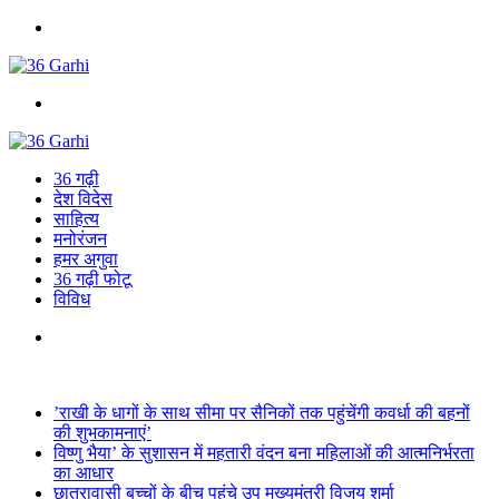
Menu
Search
for
36 गढ़ी
देश विदेस
साहित्य
मनोरंजन
हमर अगुवा
36 गढ़ी फोटू
विविध
Search
for
Breaking News
’राखी के धागों के साथ सीमा पर सैनिकों तक पहुंचेंगी कवर्धा की बहनों
की शुभकामनाएं’
विष्णु भैया’ के सुशासन में महतारी वंदन बना महिलाओं की आत्मनिर्भरता
का आधार
छात्रावासी बच्चों के बीच पहुंचे उप मुख्यमंत्री विजय शर्मा