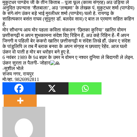
मुकुटधर पाण्डेय जी के तीन किताब – पूजा फूल (काव्य संग्रह) अउ उड़िया ले
अनुदित उपन्यास ‘शैलबाला’, अउ ‘लच्छमा’ के लेखक पं. मुकुटधर शर्मा (पाण्डेय)
के संगे-संग उंकर बड़े भाई मुरलीधर शर्मा (पाण्डेय) घलो हे. रायगढ़ के
साहित्यकार बसंत राघव (सुपुत्र डाॅ. बलदेव साव) ए बात ल प्रमाण सहित कहिन
हें.
मोर सौभाग्य आय मोर पहला कविता संकलन ‘छितका कुरिया’ खातिर वोमन
छत्तीसगढ़ी म अपन शुभकामना संदेश दिए रिहिन हें, अउ कहे रिहिन हें- मैं अपन
जिनगी म पहिली बेर ककरो खातिर छत्तीसगढ़ी म संदेश लिखे हौं. उंकर ए संदेश
के पांडुलिपि ल तब मैं ब्लाक बनवा के अपन संग्रह म छपवाए रेहेंव. आज घलो
उंकर वो पाती ह मोर बर धरोहर बने हुए हे.
6 नवंबर 1989 के 94 बछर के उमर म वोमन ए नश्वर दुनिया ले बिदागरी ले लेइन.
उंकर सुरता ल पैलगी- जोहार
-सुशील भोले
संजय नगर, रायपुर
मो/व्हा. 9826992811