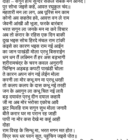
दोहा – सगुन होय सुन्दर सकल सबके मन आनंद।
पुर सोभा जइसे कहे, आवत रघुकुल चंद॥
महतारी मन ला लग, अब पूरिस मन काम
कोनो अव कहतेव हवे, आवत्त वन ले राम
जेवनी आंखी औ भूजा, फरके बारंबार
भरत सगुन ला जनके मन मा करे विचार
अब तो करार के रहिस एक दिन बाकी
दुख भइस सोच हिरदे मंचल राम टांकी
कइसे का कारण भइस राम नई आईन
का जान पाखंडी मोला प्रभु बिसराईन
धन धन तैं लक्ष्मिन तैं हर अस बड़भागी
श्रीरामचंद्र के चरन कवल अनुरागी
चिन्हिन अड़बड़ कपटी पाखंडी चोला
ते कारन अपन संग नई लेईन मोला
करनी ला मोर कभू मन मा प्रभू धरही
तो कलप कलप के दास कभू नई तरही
जन के अवगुन ला कभू चित नई लावै
बड़ दयावंत प्रभु दीन दयाल कहावै
जी मा अब मोर भरोसा एकोच आवै
झट मिलहि राम सगुन सुभ मोला जनावै
बीते करार घर मा परान रह जाही
पापी ना मोर कस देखे मा कहूं आही
दोहा
राम विरह के सिन्धु मा, भरत मगन मत होत।
विप्र रूप धर पवन सुत, पहुंचिन जइसे पोत॥