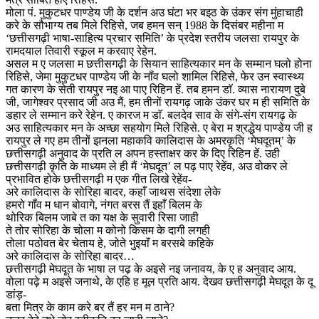
मोला पं. मुकुटधर पाण्डेय जी के दर्शन अउ घंटा भर बइठ के उंकर संग मुंहाचाही
करे के सौभाग्य तब मिले रिहिसे, जब हमन सन् 1988 के दिसंबर महीना म
‘छत्तीसगढ़ी भाषा-साहित्य प्रचार समिति’ के प्रदेश स्तरीय जलसा रायपुर के
रामदयाल तिवारी स्कूल म करवाए रेहेन.
असल म ए जलसा म छत्तीसगढ़ी के सियान साहित्यकार मन के सम्मान घलो होना
रिहिसे, जेमा मुकुटधर पाण्डेय जी के नॉंव घलो शामिल रिहिसे, फेर उन स्वास्थ्य
गत कारण के सेती रायपुर नइ आ पाए रिहिन हें. तब हमन डाॅ. व्यास नारायण दुबे
जी, जागेश्वर प्रसाद जी अउ मैं, हम तीनों रायगढ़ जाके उंकर घर म ही समिति के
डहार ले सम्मान करे रेहेन. ए कारज म डाॅ. बलदेव साव के संगे-संग रायगढ़ के
अउ साहित्यकार मन के अच्छा सहयोग मिले रिहिसे. ए बेरा म श्रद्धेय पाण्डेय जी ह
रायपुर ले गए हम तीनों झनला महाकवि कालिदास के अमरकृति ‘मेघदूतम्’ के
छत्तीसगढ़ी अनुवाद के प्रति ल अपन हस्ताक्षर कर के दिए रिहिन हें. उही
छत्तीसगढ़ी कृति के माध्यम ले ही मैं ‘मेघदूत’ ल पढ़ पाए रेहेंव, अउ वोकर ले
प्रभावित होके छत्तीसगढ़ी म एक गीत लिखे रेहेंव-
अरे कालिदास के सोरिहा बादर, कहाँ जाथस संदेशा लेके
हमरो गाँव म धान बोवागे, नंगत बरस तैं इहाँ बिलम के
थोरिक बिलम जाबे त का यक्ष के सुवारी रिसा जाही
ते तोर सोरिहा के चोला म कोनो किसम के दागी लगही
तोला पठोवत बेर चेताय हे, जोते भुइयाॅं म बरसबे कहिके
अरे कालिदास के सोरिहा बादर…
छत्तीसगढ़ी मेघदूत के भाषा ल पढ़ के अइसे नइ जनावय, के ए ह अनुवाद आय.
वोला पढ़े म अइसे जनाथे, के एहि ह मूल प्रति आय. देखव छत्तीसगढ़ी मेघदूत के दू
डांड़-
बता मित्र के काम करे बर तैं हर मन म ठाने?