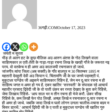
36गढ़ी.COM
October 17, 2023
जयंती म सुरता
भीड़ ले अलग हट के कुछ मौलिक अउ आरुग अंतस के गोठ लिखने वाला
साहित्यकार ल एती-तेती के गाड़ा-गाड़ा रचना लिख के खरही गाँजे के जरूरत नइ
परय. वो वतकेच म ही अमर अउ कालजयी रचनाकार हो जाथे.
जांजगीर-चांपा जिला (अब सक्ती) के गाँव बालपुर म 30 सितम्बर 1895 म
महतारी देवहुती देवी अउ सियान पं. चिंतामणि जी के घर जनमे पद्मश्री पं.
मुकुटधर पाण्डेय जी अइसने साहित्यकार रिहिन हें, जेन मन दू-चार रचना म ही
साहित्य जगत म अमर हो गय हें. एकर खातिर ‘सरस्वती’ के संपादक रहे आचार्य
महावीर प्रसाद द्विवेदी जी के वो पाती उंकर बर रस्ता देखाए के बुता करे रिहिसे,
जेमा लिखाय रिहिसे- ‘आप साल भर म तीन रचना ही भेजे करौ. उंकर सीख
रिहिसे के, कम लिखौ फेर पोठ लिखौ. अच्छा लिखे म रचनाकार दू-चार रचना म
ही अमर हो जाथे. जबकि जादा लिखे म घलो लोगन उनला चालीस-पचास बछर म
बिसर डारथें.’ आचार्य द्विवेदी जी के ए पाती ह मुकुटधर पाण्डेय जी खातिर गुरु
मंत्र साबित होए रिहिसे.