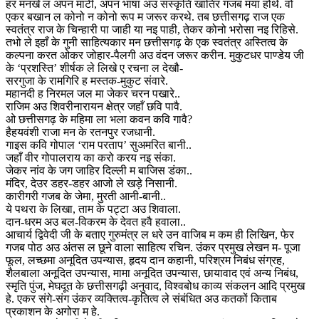
हर मनखे ल अपन माटी, अपन भाषा अउ संस्कृति खातिर गजब मया होथे. वो
एकर बखान ल कोनो न कोनो रूप म जरूर करथे. तब छत्तीसगढ़ राज एक
स्वतंत्र राज के चिन्हारी पा जाही या नइ पाही, तेकर कोनो भरोसा नइ रिहिसे.
तभो ले इहाँ के गुनी साहित्यकार मन छत्तीसगढ़ के एक स्वतंत्र अस्तित्व के
कल्पना करत ओकर जोहार-पैलगी अउ वंदन जरूर करीन. मुकुटधर पाण्डेय जी
के ‘प्रशस्ति’ शीर्षक ले लिखे ए रचना ल देखौ-
सरगुजा के रामगिरि ह मस्तक-मुकुट संवारे.
महानदी ह निरमल जल मा जेकर चरन पखारे..
राजिम अउ शिवरीनारायन क्षेत्र जहाँ छवि पावै.
ओ छत्तीसगढ़ के महिमा ला भला कवन कवि गावै?
हैहयवंशी राजा मन के रतनपुर रजधानी.
गाइस कवि गोपाल ‘राम परताप’ सुअमरित बानी..
जहाँ वीर गोपालराय का करो करय नइ संका.
जेकर नांव के जग जाहिर दिल्ली म बाजिस डंका..
मंदिर, देउर डहर-डहर आजो ले खड़े निसानी.
कारीगरी गजब के जेमा, मुरती आनी-बानी..
ये पथरा के लिखा, ताम के पट्टा अउ शिवाला.
दान-धरम अउ बल-विकरम के देवत हवै हवाला..
आचार्य द्विवेदी जी के बताए गुरुमंत्र ल धरे उन वाजिब म कम ही लिखिन, फेर
गजब पोठ अउ अंतस ल छूने वाला साहित्य रचिन. उंकर प्रमुख लेखन म- पूजा
फूल, लच्छमा अनूदित उपन्यास, हृदय दान कहानी, परिश्रम निबंध संग्रह,
शैलबाला अनूदित उपन्यास, मामा अनूदित उपन्यास, छायावाद एवं अन्य निबंध,
स्मृति पुंज, मेघदूत के छत्तीसगढ़ी अनुवाद, विश्वबोध काव्य संकलन आदि प्रमुख
हे. एकर संगे-संग उंकर व्यक्तित्व-कृतित्व ले संबंधित अउ कतकों किताब
प्रकाशन के अगोरा म हे.