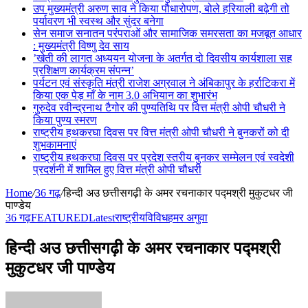
उप मुख्यमंत्री अरुण साव ने किया पौधारोपण, बोले हरियाली बढ़ेगी तो
पर्यावरण भी स्वस्थ और सुंदर बनेगा
सेन समाज सनातन परंपराओं और सामाजिक समरसता का मजबूत आधार
: मुख्यमंत्री विष्णु देव साय
’खेती की लागत अध्ययन योजना के अतर्गत दो दिवसीय कार्यशाला सह
प्रशिक्षण कार्यक्रम संपन्न’
पर्यटन एवं संस्कृति मंत्री राजेश अग्रवाल ने अंबिकापुर के हर्राटिकरा में
किया एक पेड़ माँ के नाम 3.0 अभियान का शुभारंभ
गुरुदेव रवीन्द्रनाथ टैगोर की पुण्यतिथि पर वित्त मंत्री ओपी चौधरी ने
किया पुण्य स्मरण
राष्ट्रीय हथकरघा दिवस पर वित्त मंत्री ओपी चौधरी ने बुनकरों को दी
शुभकामनाएं
राष्ट्रीय हथकरघा दिवस पर प्रदेश स्तरीय बुनकर सम्मेलन एवं स्वदेशी
प्रदर्शनी में शामिल हुए वित्त मंत्री ओपी चौधरी
Home
/
36 गढ़
/
हिन्दी अउ छत्तीसगढ़ी के अमर रचनाकार पद्मश्री मुकुटधर जी
पाण्डेय
36 गढ़
FEATURED
Latest
राष्ट्रीय
विविध
हमर अगुवा
हिन्दी अउ छत्तीसगढ़ी के अमर रचनाकार पद्मश्री
मुकुटधर जी पाण्डेय