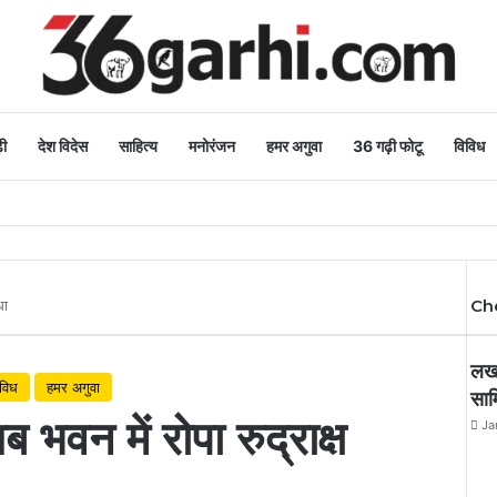
ी
देश विदेस
साहित्य
मनोरंजन
हमर अगुवा
36 गढ़ी फोटू
विविध
Ch
धा
Cl
लखप
िविध
हमर अगुवा
साम
लब भवन में रोपा रुद्राक्ष
Ja