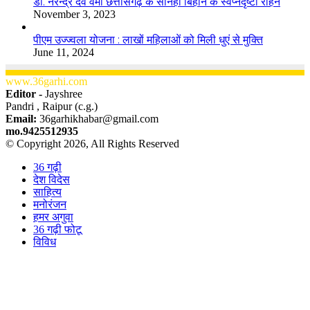
डॉ. नरेन्द्र देव वर्मा छत्तीसगढ़ के सोनहा बिहान के स्वप्नदृष्टा रहिन
November 3, 2023
पीएम उज्ज्वला योजना : लाखों महिलाओं को मिली धुएं से मुक्ति
June 11, 2024
www.36garhi.com
Editor -
Jayshree
Pandri , Raipur (c.g.)
Email:
36garhikhabar@gmail.com
mo.9425512935
© Copyright 2026, All Rights Reserved
36 गढ़ी
देश विदेस
साहित्य
मनोरंजन
हमर अगुवा
36 गढ़ी फोटू
विविध
Facebook
X
WhatsApp
Telegram
Back
to
top
button