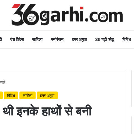
ी
देश विदेस
साहित्य
मनोरंजन
हमर अगुवा
36 गढ़ी फोटू
विविध
शुभकामनाएं
पलें
विविध
साहित्य
हमर अगुवा
ई थी इनके हाथों से बनी