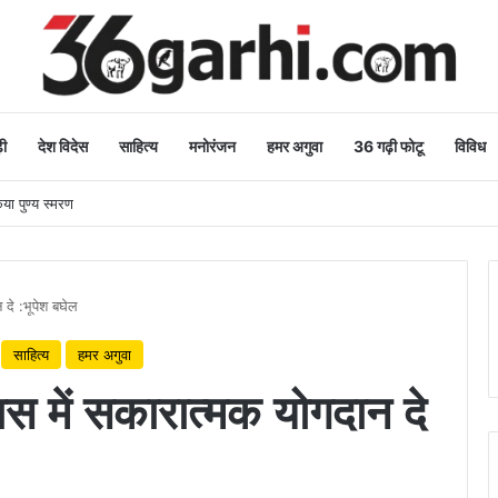
ी
देश विदेस
साहित्य
मनोरंजन
हमर अगुवा
36 गढ़ी फोटू
विविध
िया पुण्य स्मरण
 दे :भूपेश बघेल
साहित्य
हमर अगुवा
ास में सकारात्मक योगदान दे