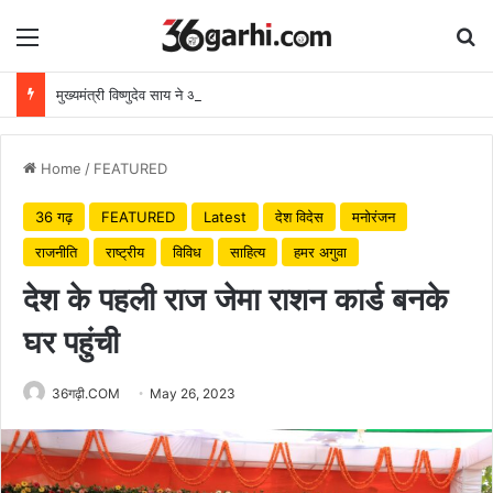
Menu
Se
मुख्यमंत्री विष्णुदेव साय ने अपनी माँ के नाम पर लगाया पीपल का पौधा, वन महोत्सव-2026 का हुआ शुभारंभ
Home
/
FEATURED
36 गढ़
FEATURED
Latest
देश विदेस
मनोरंजन
राजनीति
राष्ट्रीय
विविध
साहित्य
हमर अगुवा
देश के पहली राज जेमा राशन कार्ड बनके
घर पहुंची
36गढ़ी.COM
May 26, 2023