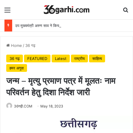
Menu
Se
उप मुख्यमंत्री अरुण साव ने किया पौधारोपण, बोले हरियाली बढ़ेगी तो पर्यावरण भी स्वस्थ और सुंदर बनेगा
Home
/
36 गढ़
36 गढ़
FEATURED
Latest
राष्ट्रीय
साहित्य
हमर अगुवा
जन्म – मृत्यु प्रमाण पत्र में मूलतः नाम
परिवर्तन हेतु दिशा निर्देश जारी
36गढ़ी.COM
May 18, 2023