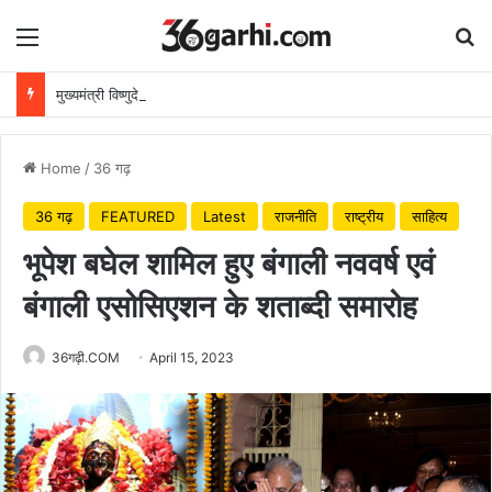
Menu
Se
मुख्यमंत्री विष्णुदेव साय ने अपनी माँ के नाम पर लगाया पीपल का पौधा, वन महोत्सव-2026 का हुआ शुभारंभ
Home
/
36 गढ़
36 गढ़
FEATURED
Latest
राजनीति
राष्ट्रीय
साहित्य
भूपेश बघेल शामिल हुए बंगाली नववर्ष एवं
बंगाली एसोसिएशन के शताब्दी समारोह
36गढ़ी.COM
April 15, 2023