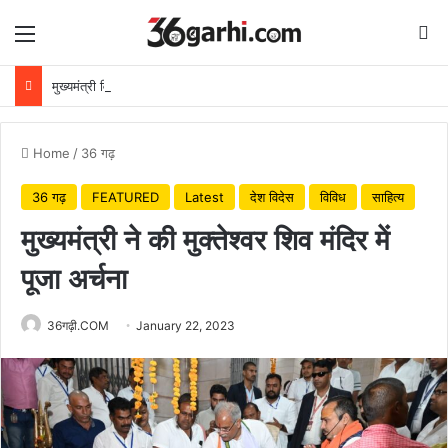
Menu
Se
मुख्यमंत्री विष्णुदेव साय ने अपनी माँ के नाम पर लगाया पीपल का पौधा, वन महोत्सव-2026 का हुआ शुभारंभ
Home
/
36 गढ़
36 गढ़
FEATURED
Latest
देश विदेस
विविध
साहित्य
मुख्यमंत्री ने की मुक्तेश्वर शिव मंदिर में
पूजा अर्चना
36गढ़ी.COM
January 22, 2023