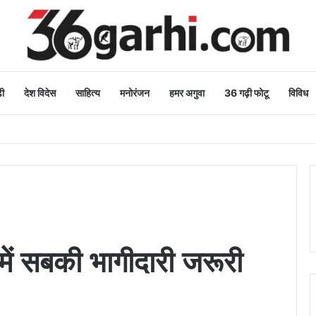
ी
देश विदेस
साहित्य
मनोरंजन
हमर अगुवा
36 गढ़ी फोटू
विविध
शुभकामनाएं
में सबकी भागीदारी जरूरी