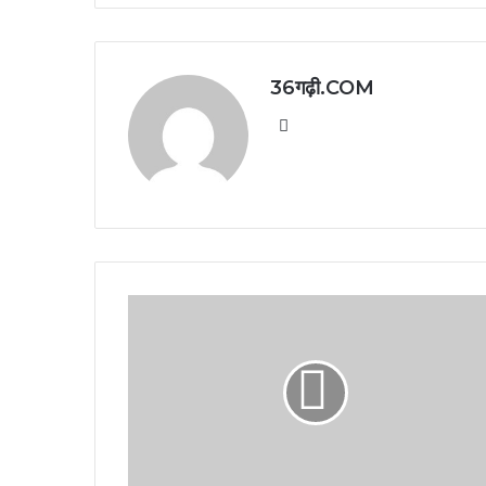
36गढ़ी.COM
Website