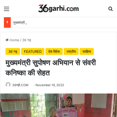
Menu
Se
मुख्यमंत्री विष्णुदेव साय ने अपनी माँ के नाम पर लगाया पीपल का पौधा, वन महोत्सव-2026 का हुआ शुभारंभ
Home
/
36 गढ़
36 गढ़
FEATURED
देश विदेस
राष्ट्रीय
साहित्य
मुख्यमंत्री सुपोषण अभियान से संवरी
कनिष्का की सेहत
36गढ़ी.COM
November 19, 2022