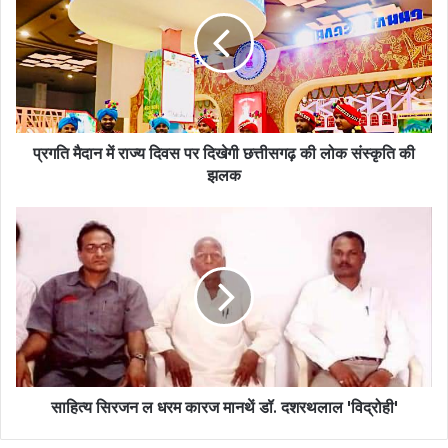
प्रगति मैदान में राज्य दिवस पर दिखेगी छत्तीसगढ़ की लोक संस्कृति की
झलक
साहित्य सिरजन ल धरम कारज मानथें डॉ. दशरथलाल 'विद्रोही'