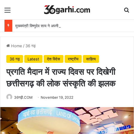
Menu
Se
मुख्यमंत्री विष्णुदेव साय ने अपनी माँ के नाम पर लगाया पीपल का पौधा, वन महोत्सव-2026 का हुआ शुभारंभ
Home
/
36 गढ़
36 गढ़
Latest
देश विदेस
राष्ट्रीय
साहित्य
प्रगति मैदान में राज्य दिवस पर दिखेगी
छत्तीसगढ़ की लोक संस्कृति की झलक
36गढ़ी.COM
November 19, 2022