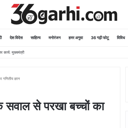
ी
देश विदेस
साहित्य
मनोरंजन
हमर अगुवा
36 गढ़ी फोटू
विविध
धा, वन महोत्सव-2026 का हुआ शुभारंभ
ा गणितीय ज्ञान
े सवाल से परखा बच्चों का