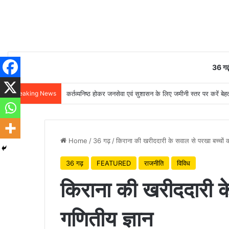
36 गढ़
Breaking News
मुख्यमंत्री विष्णुदेव साय ने अपनी माँ के नाम पर लगाया पीपल का पौ
Home
/
36 गढ़
/
किराना की खरीददारी के सवाल से परखा बच्चों क
36 गढ़
FEATURED
राजनीति
विविध
किराना की खरीददारी क
गणितीय ज्ञान