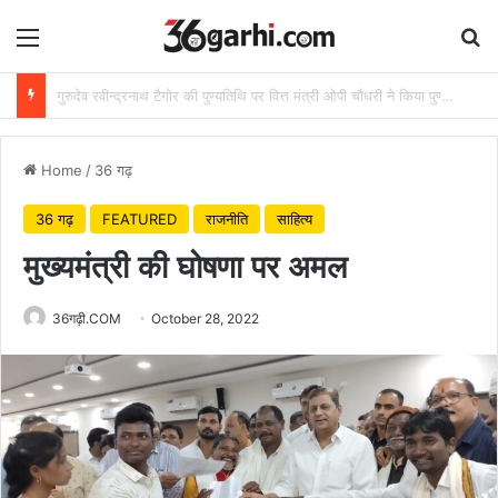
Menu
Se
राष्ट्रीय हथकरघा दिवस पर वित्त मंत्री ओपी चौधरी ने बुनकरों को दी शुभकामनाएं
Home
/
36 गढ़
36 गढ़
FEATURED
राजनीति
साहित्य
मुख्यमंत्री की घोषणा पर अमल
36गढ़ी.COM
October 28, 2022