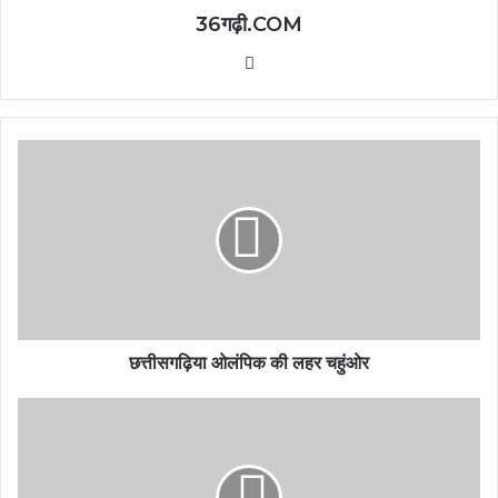
36गढ़ी.COM
Website
छत्तीसगढ़िया ओलंपिक की लहर चहुंओर