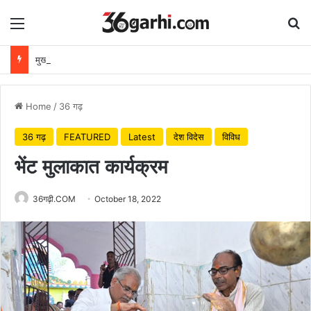
Menu
Se
मुख्यमंत्री विष्णुदेव साय ने अपनी माँ के नाम पर लगाया पीपल का पौधा, वन महोत्सव-2026 का हुआ शुभारंभ
Home
/
36 गढ़
36 गढ़
FEATURED
Latest
देश विदेस
विविध
भेंट मुलाकात कार्यक्रम
36गढ़ी.COM
October 18, 2022