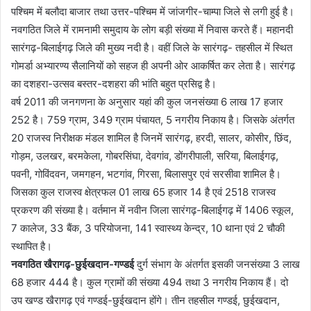
पश्चिम में बलौदा बाजार तथा उत्तर-पश्चिम में जांजगीर-चाम्पा जिले से लगी हुई है।
नवगठित जिले में रामनामी समुदाय के लोग बड़ी संख्या में निवास करते हैं। महानदी
सारंगढ़-बिलाईगढ़ जिले की मुख्य नदी है। वहीं जिले के सारंगढ़- तहसील में स्थित
गोमर्डा अभ्यारण्य सैलानियों को सहज ही अपनी ओर आकर्षित कर लेता है। सारंगढ़
का दशहरा-उत्सव बस्तर-दशहरा की भांति बहुत प्रसिद्व है।
वर्ष 2011 की जनगणना के अनुसार यहां की कुल जनसंख्या 6 लाख 17 हजार
252 है। 759 ग्राम, 349 ग्राम पंचायत, 5 नगरीय निकाय है। जिसके अंतर्गत
20 राजस्व निरीक्षक मंडल शामिल है जिनमें सारंगढ़, हरदी, सालर, कोसीर, छिंद,
गोड़म, उलखर, बरमकेला, गोबरसिंघा, देवगांव, डोंगरीपाली, सरिया, बिलाईगढ़,
पवनी, गोविंदवन, जमगहन, भटगांव, गिरसा, बिलासपुर एवं सरसीवा शामिल है।
जिसका कुल राजस्व क्षेत्रफल 01 लाख 65 हजार 14 है एवं 2518 राजस्व
प्रकरण की संख्या है। वर्तमान में नवीन जिला सारंगढ़-बिलाईगढ़ में 1406 स्कूल,
7 कालेज, 33 बैंक, 3 परियोजना, 141 स्वास्थ्य केन्द्र, 10 थाना एवं 2 चौकी
स्थापित है।
नवगठित खैरागढ़-छुईखदान-गण्डई
दुर्ग संभाग के अंतर्गत इसकी जनसंख्या 3 लाख
68 हजार 444 है। कुल ग्रामों की संख्या 494 तथा 3 नगरीय निकाय हैं। दो
उप खण्ड खैरागढ़ एवं गण्डई-छुईखदान होंगे। तीन तहसील गण्डई, छुईखदान,