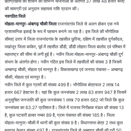
हितग्राहियों को शासन की विभिन्न योजनाओं के अंतर्गत 37 लाख 48 हजार रूपए
की सामग्री एवं अनुदान सहायता राशि प्रदान की।
नवगठित जिले
मोहला-मानपुर-अंबागढ़ चौकी
जिला
राजनांदगांव जिले से अलग होकर एक नये
प्रशासनिक इकाई के रूप में पहचान बनाने जा रहा है। इस जिले की भौगोलिक
सीमाएं उत्तर में जिला राजनांदगांव के तहसील छुरिया, दक्षिण में तहसील दुर्गकोंदल,
पखांजुर जिला कांकेर, पूर्व में तहसील डौंडी, डौंडी लोहारा जिला बालोद एवं पश्चित में
महाराष्ट्र की सीमा से लगी हुई है। नवीन जिला मोहला-मानपुर-अंबागढ़ चौकी दुर्ग
संभाग के अंतर्गत होगा। नवीन गठित इस जिले में तहसीलों की संख्या 3 है जिसमें
अम्बागढ़ चौकी, मोहला एवं मानपुर है। विकासखण्ड एवं जनपद पंचायत – अम्बागढ़
चौकी, मोहला एवं मानपुर है।
नवीन जिले में कुल ग्रामों की संख्या 499 है। भौगोलिक क्षेत्रफल 2 लाख 14
हजार 667 हेक्टयर है। यहां कि कुल जनसंख्या 2 लाख 83 हजार 947 है जिसमें
अनुसुचित जनजाति की कुल जनसंख्या 1 लाख 79 हजार 662 जो जिले कि कुल
जनसंख्या का 63.27 प्रतिशत है। जिले में राजस्व निरीक्षक मंडल की संख्या 13
है, कुल पटवारी हल्का नम्बर 89 है, ग्राम पंचायत की संख्या 185 है। जिला
मोहला-मानुपर-चौकी में थानों की कुल संख्या 9 है। विधानसभा क्षेत्र 2 तथा कुल
मतदान केन्द्र संख्या 497 है। राजनांदगांव जिले से अम्बागढ़ चौकी की दूरी 50